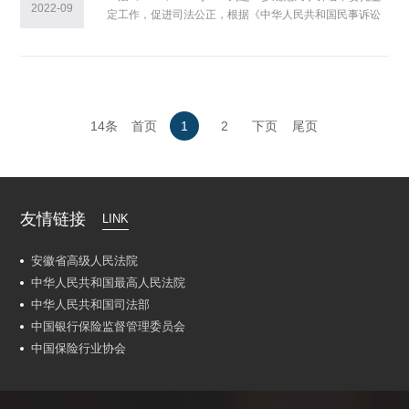
询、技术审核工作管理规定 第一章 总则 第一条
2022-09
定工作，促进司法公正，根据《中华人民共和国民事诉讼
为规范最高人民法院司法技术辅助工作中的技术咨询和技
法》《最高人民法院关于适用〈中华人民共和国民事诉讼
术审核工作，根据《中华人民共和国刑事诉
法〉的解释》《最高人民法院关于民事诉讼证据的若干规
定》等法律、司法解释的规定，结合人民法院工作实际，
制定本规定。 一、对鉴定事项的审查 1.严格审查
拟鉴定事项是否属于查明案件事实的专门性问题，有下列
情形之一的，人民法院不予委托鉴定： (1)通过生活常
14条
首页
1
2
下页
尾页
识、经验法则可以推定的事实； (2)与待证事实无关联
的问题； (3)对证明待证事实无
友情链接
LINK
安徽省高级人民法院
中华人民共和国最高人民法院
中华人民共和国司法部
中国银行保险监督管理委员会
中国保险行业协会