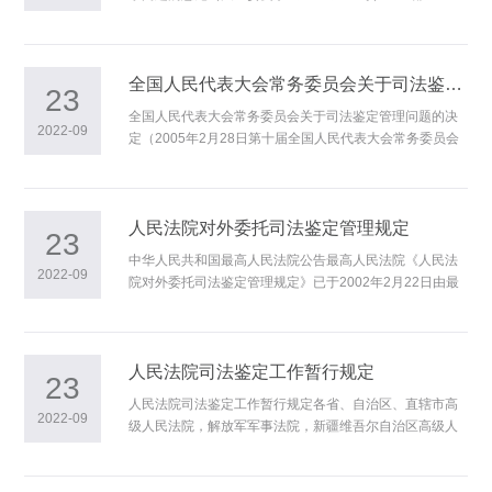
作。 二、决定第三条规定，省级人民政府司法行政部
你部2005年4月18日（卫政法函〔2005〕75号）来函收
门负责对鉴定人和
悉。经研究，交换意见如下： 关于司法鉴定管理问题
的决定第二条规定，国家对从事法医类鉴定的鉴定人和鉴
定机构实行登记管理制度。医疗事故技术鉴定的组织方式
全国人民代表大会常务委员会关于司法鉴定管理问题的决定(2015修正)
23
与一般的法医类鉴定有很大区别，医疗事故技术鉴定的内
全国人民代表大会常务委员会关于司法鉴定管理问题的决
容也不都属于法医类鉴定。但医疗事故技术鉴定中涉及的
2022-09
定（2005年2月28日第十届全国人民代表大会常务委员会
有关问题，如尸检、伤残鉴定等，属于法医类鉴定范围。
第十四次会议通过根据2015年4月24日第十二届全国人民
对此类鉴定事项，在进行医疗事故技术
代表大会常务委员会第十四次会议《关于修改〈中华人民
共和国义务教育法〉等五部法律的决定》修正） 为了
加强对鉴定人和鉴定机构的管理，适应司法机关和公民、
人民法院对外委托司法鉴定管理规定
23
组织进行诉讼的需要，保障诉讼活动的顺利进行，特作如
中华人民共和国最高人民法院公告最高人民法院《人民法
下决定： 一、司法鉴定是指在诉讼活动中鉴定人运用
2022-09
院对外委托司法鉴定管理规定》已于2002年2月22日由最
科学技术或者专门知识对诉讼涉及的专门性问题进行鉴别
高人民法院审判委员会第1214次会议通过。现予公布，自
和判断并提供鉴定意见的活动。 二、国
2002年4月1日起施行。2002年3月27
日 人民法院对外委托司法鉴定管
理规定 (2002年2月22日最高人民法院审判委员会
人民法院司法鉴定工作暂行规定
23
第1214次会议通过） （法
人民法院司法鉴定工作暂行规定各省、自治区、直辖市高
释[2002]8号） 第一条 为规范人民法院对外委托
2022-09
级人民法院，解放军军事法院，新疆维吾尔自治区高级人
和组织司法鉴定工作，根据《人民法院司法鉴定工作暂行
民法院生产建设兵团分院：现将《人民法院司法鉴定工作
规定》，制定本办法。 第
暂行规定》印发给你们，请结合工作实际，认真贯彻执