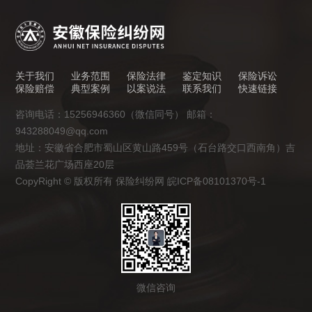
关于我们
业务范围
保险法律
鉴定知识
保险诉讼
保险赔偿
典型案例
以案说法
联系我们
快速链接
咨询电话：15256946360（微信同号） 邮箱：
943288049@qq.com
地址：安徽省合肥市蜀山区黄山路459号（石台路交口西南角）吉
品荟兰花广场西座20层
CopyRight © 版权所有 保险纠纷网 皖ICP备08101370号-1
微信咨询