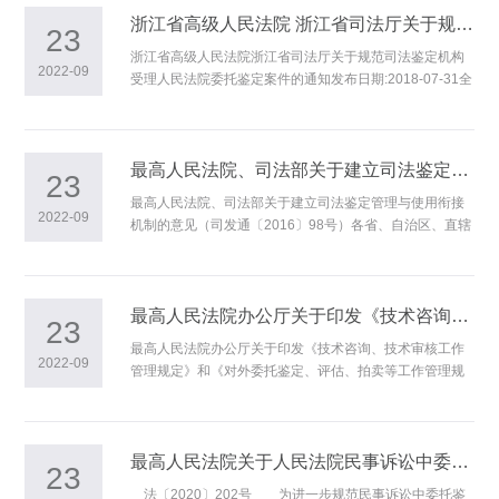
行，规范人民法院司法鉴定工作。执行中有何问题，请及
时报告我院。最高人民法院二OO一年十一月十六日人民法
浙江省高级人民法院 浙江省司法厅关于规范司法鉴定机构受理人民法院委托鉴定案件的通知
23
院司法鉴定工作暂行规定第一章 总则第一条 为了规范
浙江省高级人民法院浙江省司法厅关于规范司法鉴定机构
人民法院司法鉴定工作，根据《中华人民共和国刑事诉讼
2022-09
受理人民法院委托鉴定案件的通知发布日期:2018-07-31全
法》、《中华人民共和国民事诉讼法》、《中华人民共和
省各级人民法院、宁波海事法院，各市、县（市、区）司
国行政诉讼法》、《中华人民共和国人民法院组织法》等
法局：为进一步规范司法鉴定机构的受理行为，保障审判
活动的顺利进行，根据司法部《司法鉴定程序通则》《浙
江省司法鉴定机构受理鉴定委托规则》及浙江省高级人民
最高人民法院、司法部关于建立司法鉴定管理与使用衔接机制的意见
23
法院《关于施行对外委托机构信息平台的意见》等规定，
最高人民法院、司法部关于建立司法鉴定管理与使用衔接
现就做好司法鉴定机构受理人民法院委托鉴定等有关事项
2022-09
机制的意见（司发通〔2016〕98号）各省、自治区、直辖
通知如下：一、提高对做好人民法院委托司法鉴定工作的
市高级人民法院、司法厅（局），解放军军事法院，新疆
重要性认识司法鉴定制度是诉讼制度的重要
维吾尔自治区高级人民法院生产建设兵团分院，新疆生产
建设兵团司法局： 为贯彻落实党的十八届四中、五中
全会精神，充分发挥司法鉴定在审判活动中的积极作用，
最高人民法院办公厅关于印发《技术咨询、技术审核工作管理规定》和《对外委托鉴定、评估、拍卖等工作管理规定》的通知
23
最高人民法院、司法部根据《全国人民代表大会常务委员
最高人民法院办公厅关于印发《技术咨询、技术审核工作
会关于司法鉴定管理问题的决定》（以下简称《决
2022-09
管理规定》和《对外委托鉴定、评估、拍卖等工作管理规
定》），就建立司法鉴定管理与使用衔接机制提出以下意
定》的通知（法办发[2007]5号）本院各单位： 现将
见。 一、加强沟通协调，促进司法鉴定管理与使
《最高人民法院技术咨询、技术审核工作管理规定》和
《最高人民法院对外委托鉴定、评估、拍卖等工作管理规
定》印发给你们，自2007年9月1日开始施行。最高人民法
最高人民法院关于人民法院民事诉讼中委托鉴定审查工作若干问题的规定
23
院二00七年八月二十三日 附一：最高人民法院技术咨
法〔2020〕202号 为进一步规范民事诉讼中委托鉴